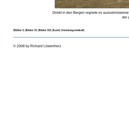
Direkt in den Bergen regnete es ausnahmsweise 
der 
|Bilder I|
|Bilder II|
|Bilder III|
|Karte|
|Streckenprotokoll|
© 2008 by Richard Löwenherz