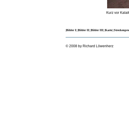
Kurz vor Kalai
|Bilder I|
|Bilder II|
|Bilder III|
|Karte|
|Streckenpro
© 2008 by Richard Löwenherz