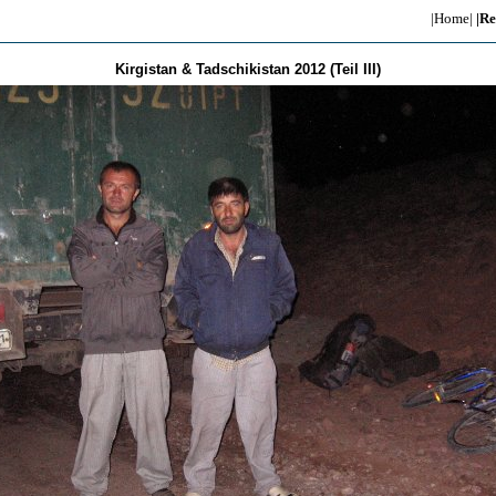
|Home|
|Re
Kirgistan & Tadschikistan 2012 (Teil III)