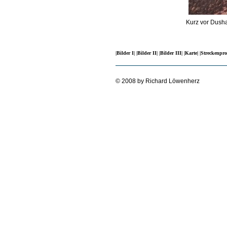
Kurz vor Dusha
|Bilder I|
|Bilder II|
|Bilder III|
|Karte|
|Streckenpro
© 2008 by Richard Löwenherz