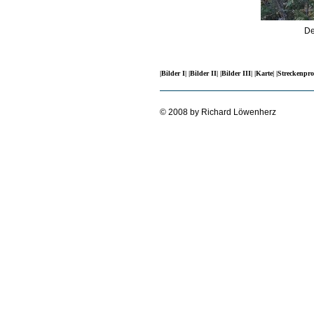
De
|Bilder I|
|Bilder II|
|Bilder III|
|Karte|
|Streckenpro
© 2008 by Richard Löwenherz