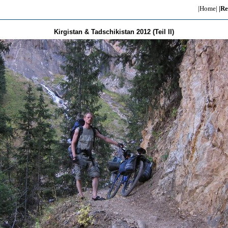
|Home|
|Re
Kirgistan & Tadschikistan 2012 (Teil II)