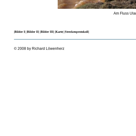
Am Fluss Ula
|Bilder I|
|Bilder II|
|Bilder III|
|Karte|
|Streckenprotokoll|
© 2008 by Richard Löwenherz