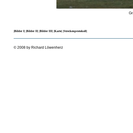
Gr
|Bilder I|
|Bilder II|
|Bilder III|
|Karte|
|Streckenprotokoll|
© 2008 by Richard Löwenherz