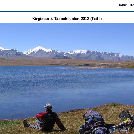
|Home|
|Re
Kirgistan & Tadschikistan 2012 (Teil I)