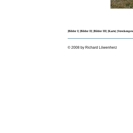
|Bilder I|
|Bilder II|
|Bilder III|
|Karte|
|Streckenpro
© 2008 by Richard Löwenherz