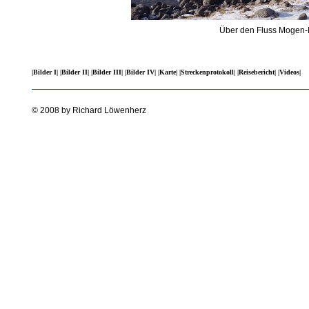
Über den Fluss Mogen-B
|Bilder I|
|Bilder II|
|Bilder III|
|Bilder IV|
|Karte|
|Streckenprotokoll|
|Reisebericht|
|Videos|
© 2008 by Richard Löwenherz