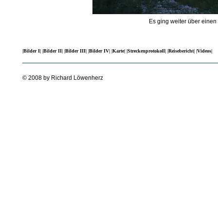
Es ging weiter über einen
|Bilder I|
|Bilder II|
|Bilder III|
|Bilder IV|
|Karte|
|Streckenprotokoll|
|Reisebericht|
|Videos|
© 2008 by Richard Löwenherz